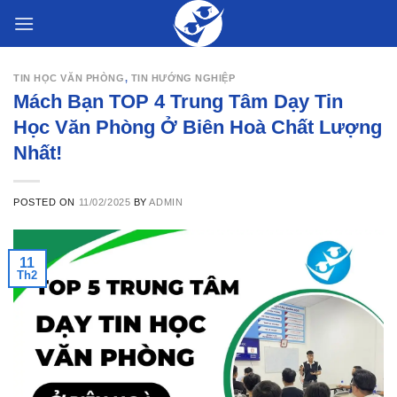
Skip
to
content
TIN HỌC VĂN PHÒNG
,
TIN HƯỚNG NGHIỆP
Mách Bạn TOP 4 Trung Tâm Dạy Tin
Học Văn Phòng Ở Biên Hoà Chất Lượng
Nhất!
POSTED ON
11/02/2025
BY
ADMIN
11
Th2