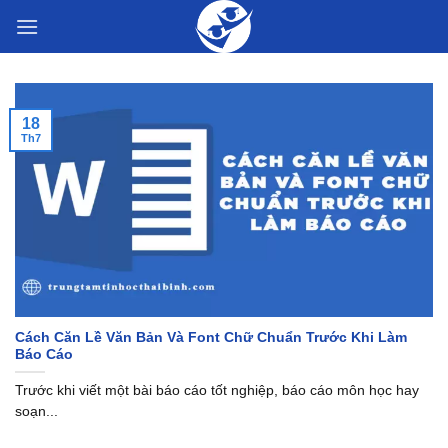
Skip
to
content
18
Th7
Cách Căn Lề Văn Bản Và Font Chữ Chuẩn Trước Khi Làm
Báo Cáo
Trước khi viết một bài báo cáo tốt nghiệp, báo cáo môn học hay
soạn...